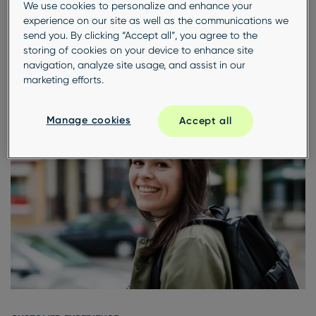
We use cookies to personalize and enhance your
QUALITATIVE RESEARCH
experience on our site as well as the communications we
send you. By clicking “Accept all”, you agree to the
9 effektive Arten zur Nutzung sozialer Medien für
storing of cookies on your device to enhance site
die Marktforschung
navigation, analyze site usage, and assist in our
marketing efforts.
Manage cookies
Accept all