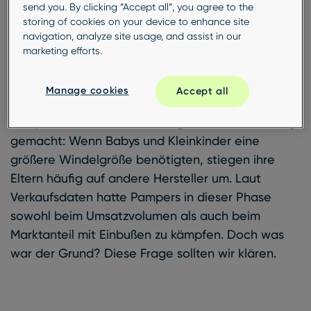
send you. By clicking “Accept all”, you agree to the
storing of cookies on your device to enhance site
navigation, analyze site usage, and assist in our
Die Herausforderung
marketing efforts.
Rätselhafte Kundenabwanderung
Manage cookies
Accept all
Pampers hatte eine beunruhigende Beobachtung
gemacht: Wenn Babys und Kleinkinder eine
größere Windelgröße benötigten, stiegen ihre
Eltern häufig auf andere Hersteller um. Laut
Verkaufsdaten hatte Pampers in dieser Phase
sowohl beim Umsatzvolumen als auch beim
Marktanteil mit Einbußen zu kämpfen. Doch was
war der Grund? Diese Frage sollten wir klären.