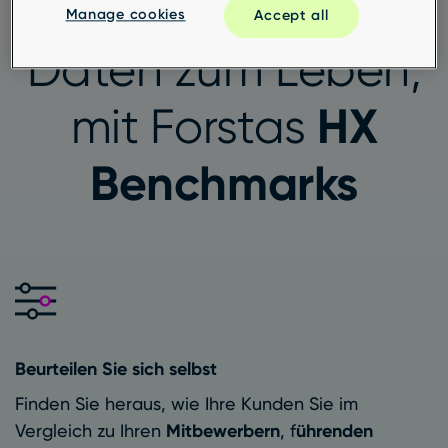
Erwecken Sie Ihre
Manage cookies
Accept all
Daten zum Leben,
HX
mit Forstas
Benchmarks
Beurteilen Sie sich selbst
Finden Sie heraus, wie Ihre Kunden Sie im
Vergleich zu Ihren
Mitbewerbern
, f
ührenden