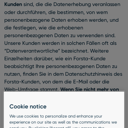
Kunden
sind, die die Datenerhebung veranlassen
oder durchführen, die bestimmen, von wem
personenbezogene Daten erhoben werden, und
die festlegen, wie die erhobenen
personenbezogenen Daten zu verwenden sind.
Unsere Kunden werden in solchen Fällen oft als
“Datenverantwortliche” bezeichnet. Weitere
Einzelheiten darüber, wie ein Forsta-Kunde
beabsichtigt Ihre personenbezogenen Daten zu
nutzen, finden Sie in dem Datenschutzhinweis des
Forsta-Kunden, von dem die E-Mail oder die
Web-Umfrage stammt.
Wenn Sie nicht mehr von
einem unserer Kunden, der unsere Dienste nutzt,
kontaktiert werden möchten, wenden Sie sich
Cookie notice
bitte direkt an den Kunden.
We use cookies to personalize and enhance your
experience on our site as well as the communications we