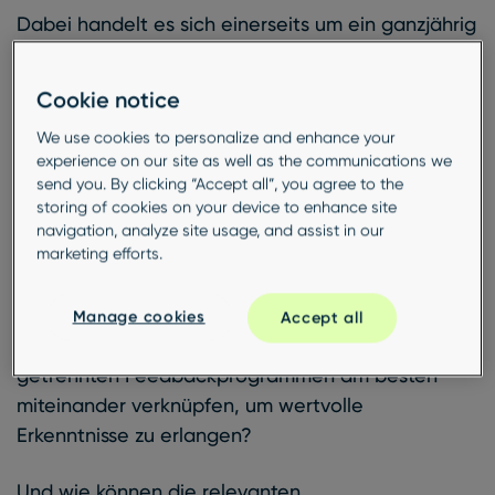
Dabei handelt es sich einerseits um ein ganzjährig
laufendes Net Promoter Score-Programm, das
intern vom Customer Intelligence-Team von DGF
Cookie notice
verwaltet wird.
We use cookies to personalize and enhance your
experience on our site as well as the communications we
Zum anderen wird von einer externen Agentur
send you. By clicking “Accept all”, you agree to the
jedes Jahr ein tiefgreifendes Forschungsprojekt
storing of cookies on your device to enhance site
durchgeführt, das aus einer repräsentativen
navigation, analyze site usage, and assist in our
marketing efforts.
Stichprobe von Ländern und Kundentypen
detaillierte Erkenntnisse gewinnt.
Manage cookies
Accept all
Doch wie lassen sich die Daten aus zwei
getrennten Feedbackprogrammen am besten
miteinander verknüpfen, um wertvolle
Erkenntnisse zu erlangen?
Und wie können die relevanten