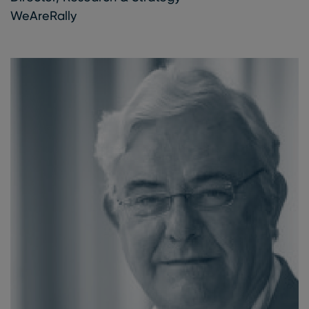
WeAreRally