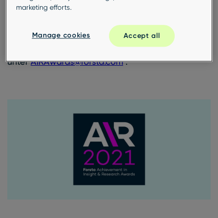
marketing efforts.
diese dynamische Branche vorantreiben.
Wenn Sie Fragen zu Ihrer Einreichung haben,
Manage cookies
Accept all
wenden Sie sich bitte an das AIR Awards-Team
unter
AIRAwards@forsta.com
.