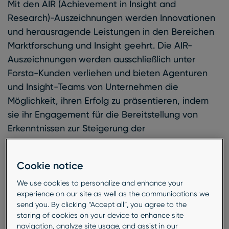
Mit den AIR (Achievement in Insight and
Research)-Auszeichnungen werden Innovationen
und herausragende Leistungen in den Bereichen
Marktforschung und Insight geehrt. Die AIR-
Auszeichnungen werden ausschließlich unter
Forsta-Kunden verliehen und bieten Agenturen
und Insight-Teams von Unternehmen die
Möglichkeit, ihren Erfolg zu präsentieren, indem
sie ihr Engagement für die Bereitstellung von
Erkenntnissen zur Steigerung der
Unternehmensleistung demonstrieren.
Cookie notice
Mit mehr als 20 Jahren Erfahrung in der
Marktforschungsbranche weltweit freuen wir uns,
We use cookies to personalize and enhance your
experience on our site as well as the communications we
die Erfolge unserer Kunden zu teilen und die
send you. By clicking “Accept all”, you agree to the
Menschen und Unternehmen zu ehren, die mit
storing of cookies on your device to enhance site
ihrem Engagement für Erkenntnisse und Analysen
navigation, analyze site usage, and assist in our