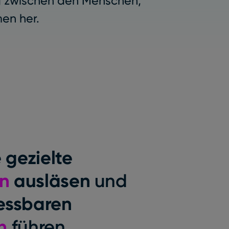
ng zwischen den Menschen,
en her.
e
gezielte
en
ausläsen
und
ssbaren
en
führen.