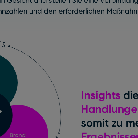
in Gesicht und stellen Sie eine Verbindu
nnzahlen und den erforderlichen Maßnahm
Insights
di
Handlung
somit zu
me
Ergebniss