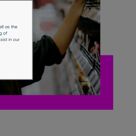
ll as the
g of
ist in our