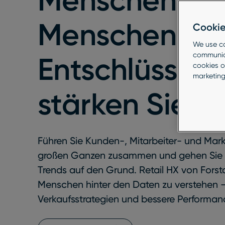
Menschen für
Menschen.
Cookie
We use co
communica
Entschlüsseln
cookies o
marketing 
stärken Sie di
Führen Sie Kunden-, Mitarbeiter- und Mar
großen Ganzen zusammen und gehen Sie 
Trends auf den Grund. Retail HX von Forsta 
Menschen hinter den Daten zu verstehen –
Verkaufsstrategien und bessere Performan