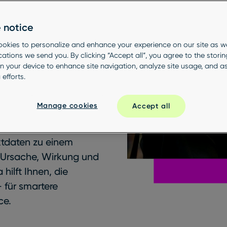
 notice
okies to personalize and enhance your experience on our site as we
tions we send you. By clicking “Accept all”, you agree to the storin
 und
n your device to enhance site navigation, analyze site usage, and ass
efforts.
e HX.
Manage cookies
Accept all
ktdaten zu einem
Ursache, Wirkung und
hilft Ihnen, die
 für smartere
ce.