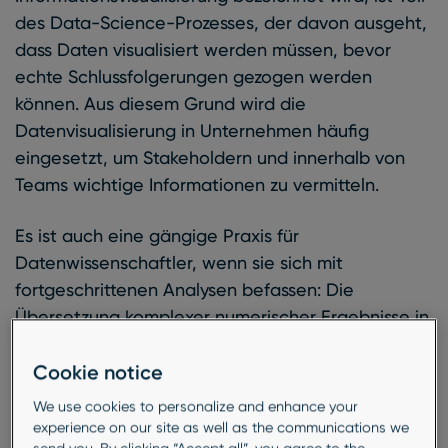
des Data-Science-Prozesses, der davon ausgeht,
dass Daten visualisiert werden müssen, bevor
echte Schlussfolgerungen gezogen werden
können. Aus diesem Grund wird die
Datenvisualisierung in Unternehmen häufig
eingesetzt, um Stakeholdern und innerhalb von
Teams wichtige Informationen zu vermitteln.
Es ist auch eine gängige Praxis für
Datenwissenschaftler, wenn sie sich mit
fortgeschrittenen Analysen befassen: Die
Übersetzung komplexer numerischer Ergebnisse in
grafische Visualisierungen erleichtert das Lesen
und ermöglicht die Überwachung von Ergebnissen
Cookie notice
und Outputs durch präzise Visualisierungen. Im
We use cookies to personalize and enhance your
Kontext der Marktforschung ist die visuelle
experience on our site as well as the communications we