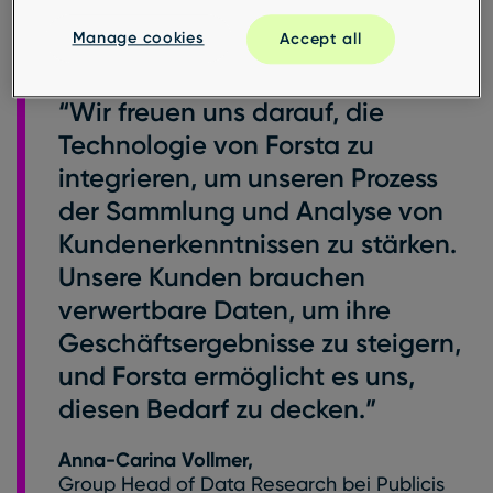
implementieren, um Spitzenforschung für seine
Manage cookies
Accept all
Kunden bereitzustellen.
“Wir freuen uns darauf, die
Technologie von Forsta zu
integrieren, um unseren Prozess
der Sammlung und Analyse von
Kundenerkenntnissen zu stärken.
Unsere Kunden brauchen
verwertbare Daten, um ihre
Geschäftsergebnisse zu steigern,
und Forsta ermöglicht es uns,
diesen Bedarf zu decken.”
Anna-Carina Vollmer,
Group Head of Data Research bei Publicis