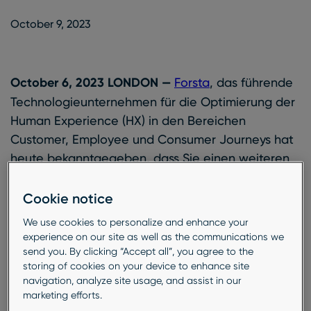
October 9, 2023
October 9, 2023
October 6, 2023 LONDON —
Forsta
, das führende
Technologieunternehmen für die Optimierung der
Human Experience (HX) in den Bereichen
Customer, Employee und Consumer Journeys hat
heute bekanntgegeben, dass Sie einen weiteren
namenhaften Kunden in der DACH-Region
“Willkommen” heißen, Publicis Media. Publicis
Cookie notice
Media ist eines der weltweit größten Netzwerke
We use cookies to personalize and enhance your
von Medienagenturen, das in mehr als 100
experience on our site as well as the communications we
Ländern tätig ist und sich auf One-to-One-
send you. By clicking “Accept all”, you agree to the
storing of cookies on your device to enhance site
Consumer-Engagement in großem Maßstab
navigation, analyze site usage, and assist in our
spezialisiert hat. Publicis wird die Human
marketing efforts.
Experience (HX)-Plattformtechnologie von Forsta