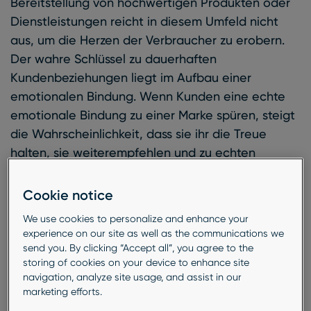
Bereitstellung von hochwertigen Produkten oder
Dienstleistungen reicht in diesem Umfeld nicht
aus, um die Herzen der Verbraucher zu erobern.
Der wahre Schlüssel zu dauerhaften
Kundenbeziehungen liegt im Aufbau einer
emotionalen Bindung. Wenn Kunden eine echte
emotionale Bindung zu einer Marke spüren, steigt
die Wahrscheinlichkeit, dass sie ihr die Treue
halten, sie weiterempfehlen und zu echten
Markenbotschaftern werden. In diesem Blogartikel
wollen wir uns fünf Strategien ansehen, mit denen
Cookie notice
Sie diese emotionalen Verbindungen fördern und
We use cookies to personalize and enhance your
stärkere Kundenbeziehungen aufbauen können.
experience on our site as well as the communications we
Bereit? Tauchen wir ein!
send you. By clicking “Accept all”, you agree to the
storing of cookies on your device to enhance site
Strategie 1:
Finden Sie
navigation, analyze site usage, and assist in our
marketing efforts.