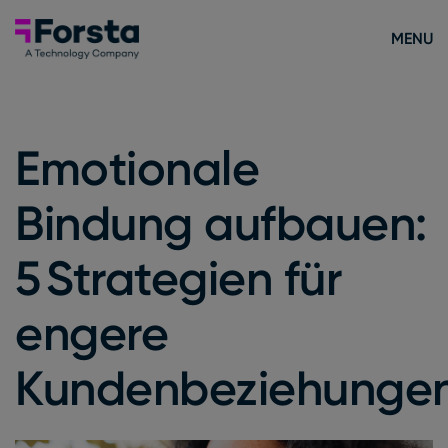
Skip to content
Forsta Deutsch
MENU
Emotionale
Bindung aufbauen:
5 Strategien für
engere
Kundenbeziehunge