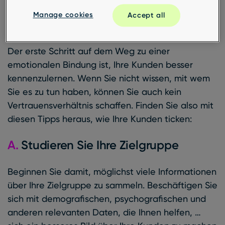
heraus, wie Ihre Kunden
Manage cookies
Accept all
ticken
Der erste Schritt auf dem Weg zu einer
emotionalen Bindung ist, Ihre Kunden besser
kennenzulernen. Wenn Sie nicht wissen, mit wem
Sie es zu tun haben, können Sie auch kein
Vertrauensverhältnis schaffen. Finden Sie also mit
diesen Tipps heraus, wie Ihre Kunden ticken:
A.
Studieren Sie Ihre Zielgruppe
Beginnen Sie damit, möglichst viele Informationen
über Ihre Zielgruppe zu sammeln. Beschäftigen Sie
sich mit demografischen, psychografischen und
anderen relevanten Daten, die Ihnen helfen, …