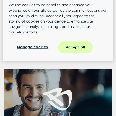
We use cookies to personalize and enhance your
experience on our site as well as the communications we
send you. By clicking “Accept all”, you agree to the
storing of cookies on your device to enhance site
CASE STUDY
navigation, analyze site usage, and assist in our
marketing efforts.
So steigert ein globaler Einzelhändler für Schmuck
und Accessoires den Umsatz aus online
Manage cookies
Accept all
vereinbarten Terminen durch optimierte Listings
und Landing Pages