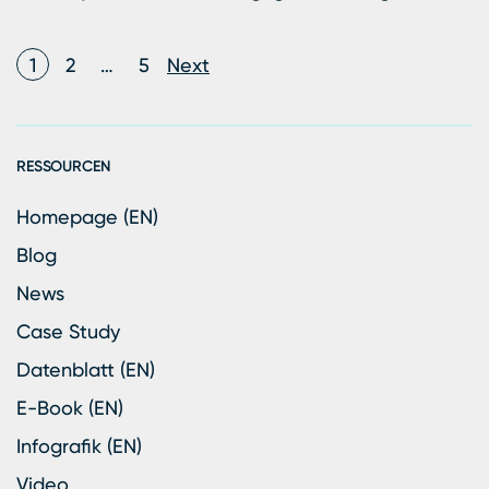
Posts pagination
1
2
…
5
Next
RESSOURCEN
Homepage (EN)
Blog
News
Case Study
Datenblatt (EN)
E-Book (EN)
Infografik (EN)
Video