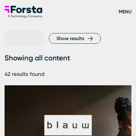
Skip to content
Forsta Deutsch
MENU
Search for:
Show results
Showing all content
42
results found